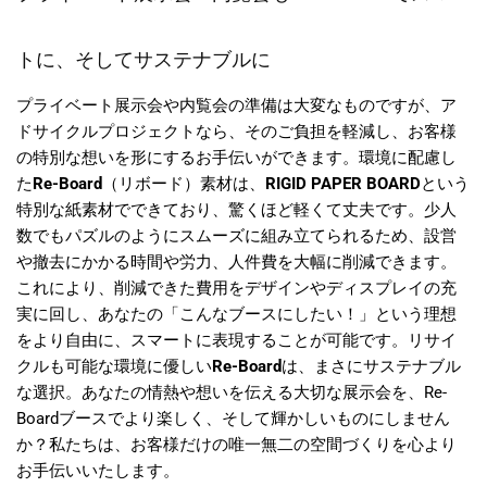
トに、そしてサステナブルに
プライベート展示会や内覧会の準備は大変なものですが、ア
ドサイクルプロジェクトなら、そのご負担を軽減し、お客様
の特別な想いを形にするお手伝いができます。環境に配慮し
た
Re-Board
（リボード）素材は、
RIGID PAPER BOARD
という
特別な紙素材でできており、驚くほど軽くて丈夫です。少人
数でもパズルのようにスムーズに組み立てられるため、設営
や撤去にかかる時間や労力、人件費を大幅に削減できます。
これにより、削減できた費用をデザインやディスプレイの充
実に回し、あなたの「こんなブースにしたい！」という理想
をより自由に、スマートに表現することが可能です。リサイ
クルも可能な環境に優しい
Re-Board
は、まさにサステナブル
な選択。あなたの情熱や想いを伝える大切な展示会を、Re-
Boardブースでより楽しく、そして輝かしいものにしません
か？私たちは、お客様だけの唯一無二の空間づくりを心より
お手伝いいたします。