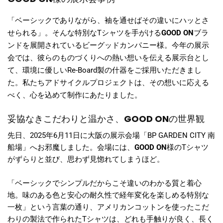
「ベーシックでありながら、袖を通せばその違いにハッとさ
せられる」。そんな特別なTシャツを手がける
GOOD ON
ブラ
ンドを展開されているビーグッドカンパニー様。今年の展示
会では、彼らのものづくりへの熱い想いを伝える展示台とし
て、環境に優しいRe-Board製の什器をご採用いただきまし
た。私たちアドサイクルプロジェクトは、その想いに応える
べく、心を込めて制作にあたりました。
妥協なきこだわりと温かさ、
GOOD ON
の世界観
先日、2025年6月11日に大阪の展示会場「BP GARDEN CITY 南
船場」へお邪魔しました。会場には、
GOOD ON
様のTシャツ
がずらりと並び、思わず見惚れてしまうほど。
「ベーシックでシンプルだからこそ違いのわかる質と着心
地。味のある色と安心の耐久性で経年変化を楽しめる特別な
一枚」という言葉の通り、アメリカンコットンを使ったこだ
わりの製法で作られたTシャツは、どれも手触りが良く、長く